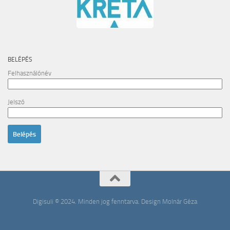
BELÉPÉS
Felhasználónév
Jelszó
Digisuli © 2024. Minden jog fenntarva. Design Molnár Géza