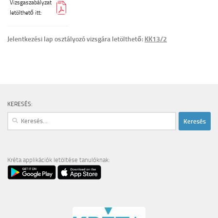
Vizsgaszabályzat
letölthető itt:
Jelentkezési lap osztályozó vizsgára letölthető:
KK13/2
KERESÉS:
Keresés:
Kréta applikációk letöltése tanulóknak: