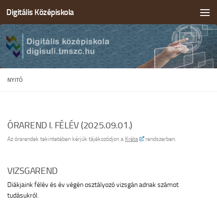
Digitális Középiskola
Skip to content
NYITÓ
ÓRAREND I. FÉLÉV (2025.09.01.)
Az órarendek tekintetében kérjük tájékozódjon a
Kréta
rendszerben.
VIZSGAREND
Diákjaink félév és év végén osztályozó vizsgán adnak számot
tudásukról.